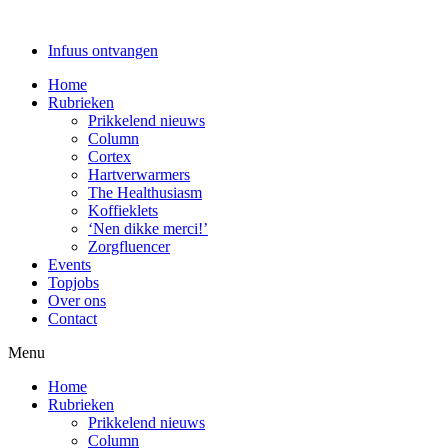
Infuus ontvangen
Home
Rubrieken
Prikkelend nieuws
Column
Cortex
Hartverwarmers
The Healthusiasm
Koffieklets
‘Nen dikke merci!’
Zorgfluencer
Events
Topjobs
Over ons
Contact
Menu
Home
Rubrieken
Prikkelend nieuws
Column